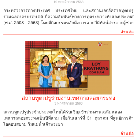
10 พฤศจิกายน 2563
กระทรวงการต่างประเทศ ประเทศไทย และสถานเอกอัคราชทูตเปรู
ร่วมฉลองครบรอบ 55 ปีความสัมพันธ์ทางการทูตระหว่างทังสองประเทศ
(พ.ศ. 2508 - 2563) โดยมีกิจกรรมหลักคือการฉายวีดีทัศน์สารจากผู้ช่วย
รัฐมนตรีว่าการกระทรวงการต่างประเทศทั้งสอง ซึ่งได้กล่าวทักทาย เน้น
อ่านต่อ
ย้ำถึงความสำเร็จที่เป็นผลมาจากความร่วมมือทวิภาคี และยืนยันความ
ตั้งใจที่จะพัฒนาความเป็นหุ้นส่วนทางยุทธศาสตร์ที่ได้เชื่อมทั้งสอง
ประเทศไว้กว่าครึ่งศตวรรษ
ในงานนี้ ผู้อำนวยการสํานักงานพัฒนาเทคโนโลยีอวกาศและภูมิ
สารสนเทศ ประเทศไทย (สทอภ.) ได้ลงนามบันทึกข้อตกลงความเข้าใจ
ระหว่างองค์กร กับ National Commission for Aerospace Research
and Development (CONIDA) และมีการฉายวีดีทัศน์ เสนอภาพ
เหตุการณ์สำคัญตลอด 55 ปี แห่งความสัมพันธ์ทางการทูต ไทย-เปรู
งานนี้มีผู้เข้าร่วมงานชาวไทยราว 40 คน จากภาครัฐและภาคเอกชนที่
เกี่ยวข้องกับเปรู ไม่ว่าจะเป็นอธิบดีกรมความร่วมมือระหว่างประเทศ
สถานทูตเปรูร่วมงานเทศกาลลอยกระทง
รองผู้ว่าการท่องเที่ยวแห่งประเทศไทย (ททท.) ผู้อำนวยการสทอภ. อธิบดี
3 พฤศจิกายน 2563
กรมเจรจาการค้าระหว่างประเทศ ประธานกลุ่มมิตรภาพสมาชิกรัฐสภา
สถานทูตเปรูประจำประเทศไทยได้รับเชิญเข้าร่วมงานเฉลิมฉลอง
ไทย – เปรู หรือประธานสภาธุรกิจไทย-ลาตินอเมริกา
เทศกาลลอยกระทงเป็นปีที่สาม เมื่อวันเสาร์ที่ 31 ตุลาคม ที่ศูนย์การค้า
นอกจากนี้ ยังมีข้าราชการระดับสูงจากกระทรวงพาณิชย์ กระทรวง
ไอคอนสยาม ริมแม่น้ำเจ้าพระยา
เกษตรและสหกรณ์ กรมศุลกากร กรมประมง กงสุลกิตติมศักดิ์เปรูประจำ
เทศกาลเฉลิมฉลองนี้มีจุดประสงค์หลักเพื่อแสดงความขอบคุณต่อเทพผู้
อ่านต่อ
จังหวัดเชียงใหม่ ขอนแก่น และสงขลา ตัวแทนจากภาคธุรกิจ ผู้นำเข้า