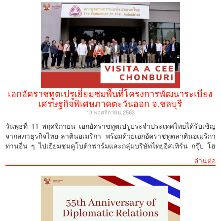
เอกอัคราชทูตเปรูเยี่ยมชมพื้นที่โครงการพัฒนาระเบียง
เศรษฐกิจพิเศษภาคตะวันออก จ.ชลบุรี
13 พฤศจิกายน 2563
วันพุธที่ 11 พฤศจิกายน เอกอัคราชทูตเปรูประจำประเทศไทยได้รับเชิญ
จากสภาธุรกิจไทย-ลาตินอเมริกา พร้อมด้วยเอกอัคราชทูตลาตินอเมริกา
ท่านอื่น ๆ ไปเยี่ยมชมคูโบต้าฟาร์มและกลุ่มบริษัทไทยอีสเทิร์น กรุ๊ป โฮ
ลดิ้งส์ ในจังหวัดชลบุรี ซึ่งเป็นส่วนหนึ่งของโครงการพัฒนาระเบียง
อ่านต่อ
เศรษฐกิจพิเศษภาคตะวันออก (EEC) ธุรกิจทั้งสองแห่งนี้ใช้นวัตกรรม
ใหม่ในการผลิตแบบชีวภาพหมุนเวียน ซึ่งช่วยเพิ่มประสิทธิภาพและ
ความยั่งยืนทางเศรษฐกิจ
กรุงเทพฯ, 13 พฤศจิกายน 2563