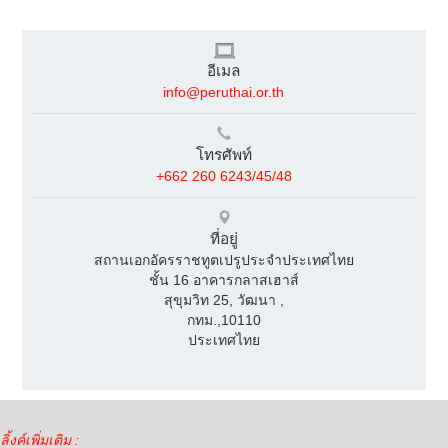
ห้องฝึกปฏิบัติการดาวเทียมขนาดเล็กของอุทยานแห่งนี้
เปรูและไทยมีความร่วมมือด้านเทคโนโลยีอวกาศมายาวนานกว่า 10 ปี
และกำลังยกระดับความร่วมมือขึ้นเนื่องจากทั้งสองประเทศใช้ดาวเทียม
อีเมล
ที่มีเทคโนโลยีเดียวกัน
info@peruthai.or.th
กรุงเทพฯ, 27 ตุลาคม 2563
โทรศัพท์
+662 260 6243/45/48
รูปภาพเพิ่มเติม
ที่อยู่
สถานเอกอัครราชทูตเปรูประจำประเทศไทย
ชั้น 16 อาคารกลาสเฮาส์
สุขุมวิท 25, วัฒนา ,
กทม.,10110
ประเทศไทย
ลิ้งค์เพิ่มเติม :