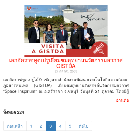
รักษาแม่น้ำ พระแม่คงคา สำหรับชีวิต ผ่านการลอยกระทงในแม่น้ำ บึง
จากเปรูรายใหญ่หลายราย รวมไปถึงนักวิชาการ ศิลปิน และสื่อมวลชน
หรือคลองต่าง ๆ ในประเทศ โดยจัดเป็นประจำในวันขึ้น 15 ค่ำ เดือน
บันทึกข้อตกลงความเข้าใจในการพัฒนาความร่วมมือด้านเทคโนโลยี
12 ของทุกปี
อวกาศและการประยุกต์ใช้ประโยชน์ ที่สทอภ.และ CONIDA ได้ลงนาม
กระทงที่เปรูนำเสนอในปีนี้ แสดงถึงความหลากหลายและรุ่มรวยทาง
ร่วมกัน เป็นความร่วมมือครั้งแรกในด้านนี้ของประเทศไทยกับประเทศ
วัฒนธรรมของประเทศและส่วนหนึ่งของแหล่งท่องเที่ยวที่มีเป็นจำนวน
ในลาตินอเมริกา ซึ่งจะทำให้เกิดความร่วมมือระหว่างทั้งสององค์กรใน
มากในประเทศเปรู โดยใช้เทคนิกการตัดกระดาษและวัสดุรีไซเคิล
ด้านเทคโนโลยีอวกาศ การพัฒนาระบบสถานีภาคพื้นดิน การพัฒนา
ระบบดาวเทียม และอื่น ๆ วันที่ 3 พฤศจิกายน ประธานกรรมการบริหาร
ผู้เข้าร่วมงานเฉลิมฉลองเทศกาลนี้ ได้แก่เจ้าหน้าที่ระดับสูงของรัฐบาล
CONIDA ได้ลงนามในบันทึกข้อตกลงความเข้าใจ ณ กรุงลิมา โดยมีเอ
ไทยและกทม. และยังมีตัวแทนจากสถาบันและธุรกิจท้องถิ่น เอกอัค
กอัคราชทูตไทยประจำเปรูเป็นสักขีพยาน
ราชทูตจาก 15 สถานทูตที่เข้าร่วม และผู้สนใจทั่วไปอีกจำนวนมาก
เอกอัคราชทูตเปรูเยี่ยมชมอุทยานนวัตกรรมอวกาศ
GISTDA
27 ตุลาคม 2563
กรุงเทพฯ, 10 พฤศจิกายน 2563
กรุงเทพฯ, 3 พฤศจิกายน 2020
เอกอัคราชทูตเปรูได้รับเชิญจากสำนักงานพัฒนาเทคโนโลยีอวกาศและ
ภูมิสารสนเทศ (GISTDA) เยี่ยมชมอุทยานรังสรรค์นวัตกรรมอวกาศ
รูปภาพเพิ่มเติม
รูปภาพเพิ่มเติม
“Space Inspirium” ณ อ.ศรีราชา จ.ชลบุรี วันพุธที่ 21 ตุลาคม โดยมีผู้
อำนวยการสำนักปฎิบัติการดาวเทียม นายบุญชุบ บุ้งทอง และนายดิ
อ่านต่อ
ศพัฒน์ สวัสดิ์สุขิตกุล จากสำนักวิเทศสัมพันธ์ สทอภ. เป็นผู้ต้อนรับ
ในการเยี่ยมชมครั้งนี้ ท่านทูตได้เข้าดูงานในส่วนของห้องปฏิบัติการ
ทั้งหมด 224
ควบคุมดาวเทียมไทยโชตหรือธีออส-1 ห้องประกอบที่อยู่ระหว่างการ
ก่อสร้างสำหรับดาวเทียมธีออส-2 ที่จะส่งขึ้นอวกาศในปี 2564/2565
(current)
ก่อนหน้า
1
2
3
4
5
ต่อไป
ห้องวิจัยนวัตกรรมภาคพื้นดิน ห้องปฏิบัติการรับสัญญาณดาวเทียม และ